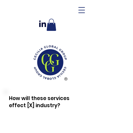
How will these services
effect [X] industry?
Lorem ipsum dolor sit amet,
consectetur adipiscing elit, sed do
eiusmod tempor incididunt ut labore et