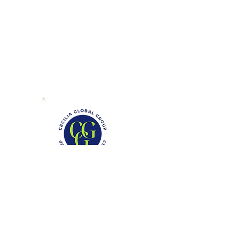
Phone: (888)-728-1297
Fax:
(267)-574-0230
E-mail: Info@CeciliaGlobalGroup.com